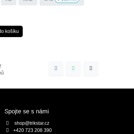
do košíku
z
nů
Spojte se s námi
shop@trikstar.cz
+420 723 208 390