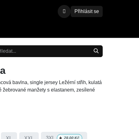
Přihlásit se
ha
vá bavlna, single jersey Ležérní střih, kulatá
ké žebrované manžety s elastanem, zesílené
+
3XL
XL
XXL
28,00
Kč