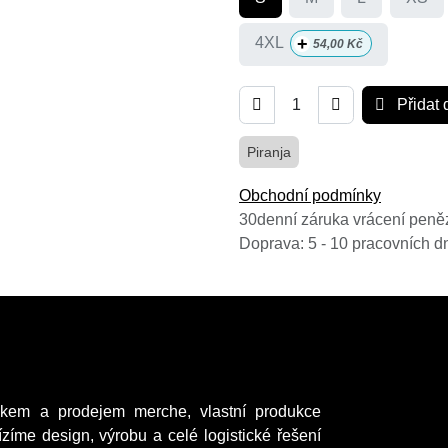
+
4XL
54,00
Kč
Přidat 
Piranja
Obchodní podmínky
30denní záruka vrácení peně
Doprava: 5 - 10 pracovních d
kem a prodejem merche, vlastní produkce
ízíme design, výrobu a celé logistické řešení