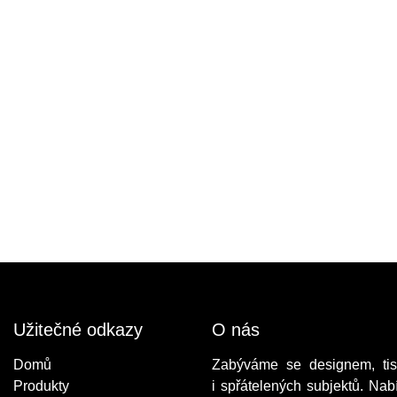
Užitečné odkazy
O nás
Do​mů
Zabýváme se designem, tis
Produkty
i spřátelených subjektů. Nab