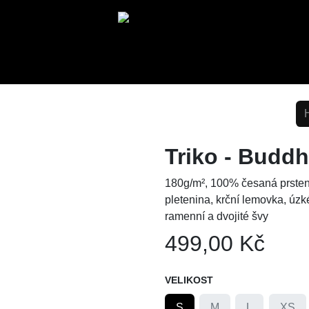
HOME
LABELS
KONTAKT
Blog
Triko - Budd
180g/m², 100% česaná prstenco
pletenina, krční lemovka, úz
ramenní a dvojité švy
499,00
Kč
VELIKOST
S
M
L
XS