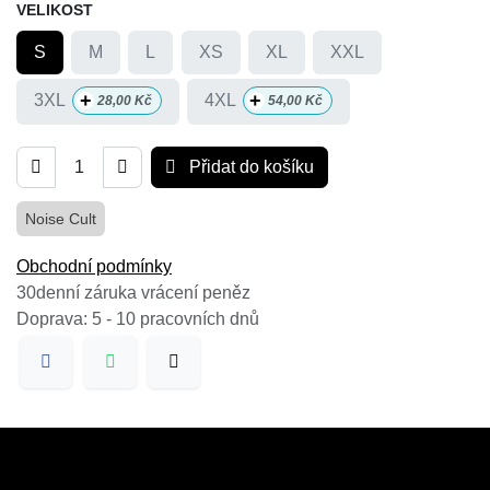
VELIKOST
S
M
L
XS
XL
XXL
+
+
3XL
4XL
28,00
Kč
54,00
Kč
Přidat do košíku
Noise Cult
Obchodní podmínky
30denní záruka vrácení peněz
Doprava: 5 - 10 pracovních dnů