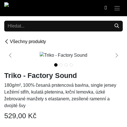
Přejít na obsah
Všechny produkty
Triko - Factory Sound
180g/m², 100% česaná prstencová bavlna, single jersey
Ležérní střih, kulatá pletenina, krční lemovka, úzké
žebrované manžety s elastanem, zesílené ramenní a
dvojité švy
529,00
Kč