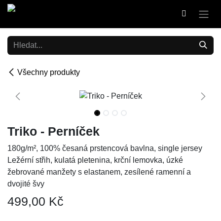
Přejít na obsah
Všechny produkty
Triko - Perníček
180g/m², 100% česaná prstencová bavlna, single jersey
Ležérní střih, kulatá pletenina, krční lemovka, úzké
žebrované manžety s elastanem, zesílené ramenní a
dvojité švy
499,00
Kč