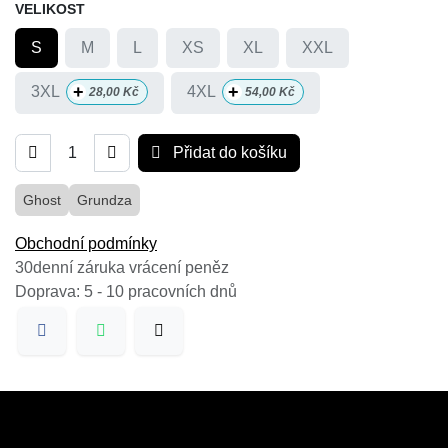
VELIKOST
S
M
L
XS
XL
XXL
+
+
3XL
4XL
28,00
Kč
54,00
Kč
Přidat do košíku
Ghost
Grundza
Obchodní podmínky
30denní záruka vrácení peněz
Doprava: 5 - 10 pracovních dnů